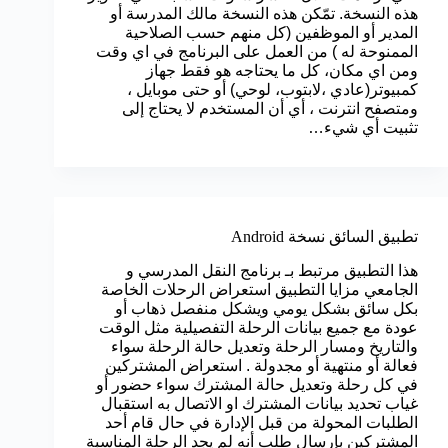
هذه النسخة. تمّكن هذه النسخة مالك المدرسة أو
المدير أو الموظفين (كل منهم حسب الصلاحية
الممنوحة له ) من العمل على البرنامج في اي وقت
ومن اي مكان، كل ما يحتاجه هو فقط جهاز
كمبيوتر(عادي ،لابتوب، لوحي) أو حتى موبايل ،
ومتصفح انترنت ، أي أن المستخدم لا يحتاج إلى
تثبيت أي شيء…
تطبيق السائق نسخة Android
هذا التطبيق مرتبط بـ برنامج النقل المدرسي و
الجامعي مزايا التطبيق استعراض الرحلات الخاصة
بكل سائق بشكل يومي ويشكل منفصل ذهاب أو
عودة مع جميع بيانات الرحلة التفصيلية مثل الوقت
والتاريخ ومسار الرحلة وتعديل حالة الرحلة سواء
فعالة أو منتهية أو مجدولة . استعراض المشتركين
في كل رحلة وتعديل حالة المشترك سواء حضور أو
غياب تحديد بيانات المشترك او الاتصال به استقبال
الطلبات المحولة من قبل الإدارة في حال قام أحد
المشتركين بإرسال طلب أنه لم يجد الرحلة المناسبة