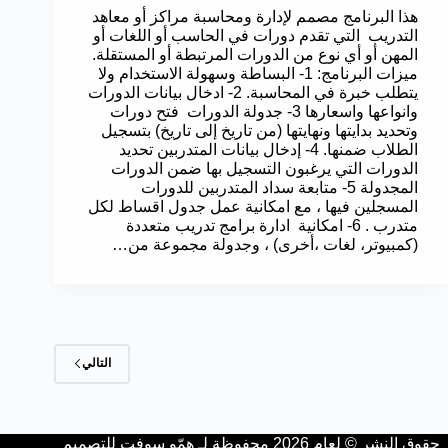
هذا البرنامج مصمم لإدارة ومحاسبة مراكز أو معاهد
التدريب التي تقدم دورات في الحاسب أو اللغات أو
المهن أو أي نوع من الدورات المرتبطة أو المستقلة.
ميزات البرنامج: 1- البساطة وسهولة الاستخدام ولا
يتطلب خبرة في المحاسبة. 2- ادخال بيانات الدورات
وانواعها واسعارها 3- جدولة الدورات فتح دورات
وتحديد بدايتها ونهايتها (من تاريخ إلى تاريخ) بتسجيل
الطلاب ضمنها. 4- إدخال بيانات المتدربين تحديد
الدورات التي يرغبون التسجيل بها ضمن الدورات
المجدولة 5- متابعة سداد المتدربين للدورات
المسجلين فيها ، مع امكانية عمل جدول اقساط لكل
متدرب . 6- امكانية ادارة برامج تدريب متعددة
(كمبيوتر، لغات ،أخرى) ، وجدولة مجموعة من…
التالي
حقوق النشر © لعام 2026 محفوظة لـ همّو سوفت للتصميم