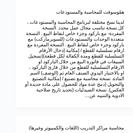
همّوسوفت للمحاسبة والمستودعات
لدينا نسخ مختلفة لبرنامج المحاسبة والمستودعات ،
كل نسخة تناسب مجال عمل محدد. النسخة
المفردة- مع باركود وجزء خاص لنقاط البيع . النسخة
متعددة الوحدات والمستودعات (للسوبرماركت) مع
باركود وجزء خاص لنقاط البيع . النسخة المفردة مع
ارقام تسلسلية للقطع / إمكانية إدخال الأرقام
التسلسلية للقطع ومدة الكفالة لكل قطعة)(تسجيل
المبيعات في فاتورة البيع من خلال الباركود او
الارقام التسلسلية للقطع من خلال قارئ الباركود ،
او بالاختيار اليدوي الصنف العام ثم (الوصف) /اسم
المادة. نسخة محاسبة مع تصنيع / إمكانية التصنيع
والتحويل (دمج عدة مواد للحصول على مادة جديدة أو
العكس). نسخة الصيدليات (تحديد تاريخ صلاحية
الادوية والتنبيه عن…
محاسبة مراكز التدريب (اللغات والكمبيوتر وغيرها)