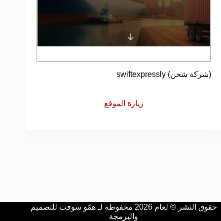
(شركة شحن) swiftexpressly
زيارة الموقع
حقوق النشر © لعام 2026 محفوظة لـ همّو سوفت للتصميم
والبرمجة