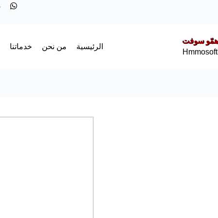
5
همّو سوفت
الرئيسية
من نحن
خدماتنا
Hmmosoft