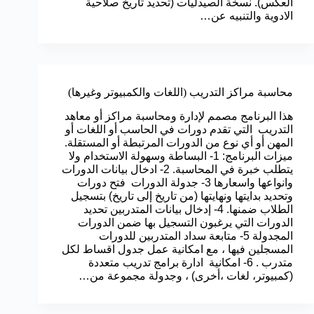
العكس). نسخة الصيدليات (تحديد تاريخ صلاحية
الادوية والتنبيه عن…
محاسبة مراكز التدريب (اللغات والكمبيوتر وغيرها)
هذا البرنامج مصمم لإدارة ومحاسبة مراكز أو معاهد
التدريب التي تقدم دورات في الحاسب أو اللغات أو
المهن أو أي نوع من الدورات المرتبطة أو المستقلة.
ميزات البرنامج: 1- البساطة وسهولة الاستخدام ولا
يتطلب خبرة في المحاسبة. 2- ادخال بيانات الدورات
وانواعها واسعارها 3- جدولة الدورات فتح دورات
وتحديد بدايتها ونهايتها (من تاريخ إلى تاريخ) بتسجيل
الطلاب ضمنها. 4- إدخال بيانات المتدربين تحديد
الدورات التي يرغبون التسجيل بها ضمن الدورات
المجدولة 5- متابعة سداد المتدربين للدورات
المسجلين فيها ، مع امكانية عمل جدول اقساط لكل
متدرب . 6- امكانية ادارة برامج تدريب متعددة
(كمبيوتر، لغات ،أخرى) ، وجدولة مجموعة من…