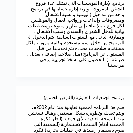
برنامج لإدارة المؤسسات التي تمتلك عدة فروع
للشقق المفروشة وتريد إدارة حساباتها في برنامج
واحد من مداخيل (اليومية و نسبة الاشغال)
ومصروفات وإيداعات ورواتب العمال والموظفين
لكل فرع ، بالإضافة إلى تقارير متنوعة ومخططات
بيانية للدخل الشهري والسنوي ونسب الاشغال ،
ومقارنة الدخل مع السنوات السابقة. يتم الدخول إلى
البرنامج من خلال اسم مستخدم وكلمة مرور ، ولكل
مستخدم صلاحيات محدده يتم تحديدها من قبل
المسئول عن البرنامج (مثل صلاحية إضافة ، تعديل ،
طباعة ..) للحصول على نسخة تجريبية يرجى
مراسلتنا
برنامج الجمعيات التعاونية (القرض الحسن)
صم هذا البرنامج لجمعية تعاونية منذ عام 2002م،
ويتم تعديله وتطويره بشكل مستمر، وهناك نسختين
منه: النسخة العادية ، لأي جمعية (انظر فكرة
الجمعية ادناه) النسخة الاستثمارية (للجمعية التي
تقوم باستثمار رصيدها في عمليات تجارية) فكرة