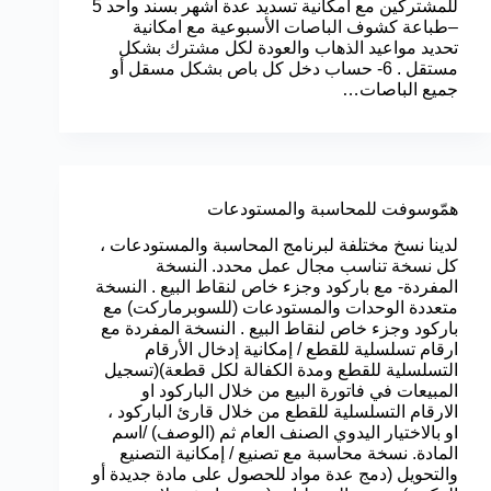
للمشتركين مع امكانية تسديد عدة اشهر بسند واحد 5
–طباعة كشوف الباصات الأسبوعية مع امكانية
تحديد مواعيد الذهاب والعودة لكل مشترك بشكل
مستقل . 6- حساب دخل كل باص بشكل مسقل أو
جميع الباصات…
همّوسوفت للمحاسبة والمستودعات
لدينا نسخ مختلفة لبرنامج المحاسبة والمستودعات ،
كل نسخة تناسب مجال عمل محدد. النسخة
المفردة- مع باركود وجزء خاص لنقاط البيع . النسخة
متعددة الوحدات والمستودعات (للسوبرماركت) مع
باركود وجزء خاص لنقاط البيع . النسخة المفردة مع
ارقام تسلسلية للقطع / إمكانية إدخال الأرقام
التسلسلية للقطع ومدة الكفالة لكل قطعة)(تسجيل
المبيعات في فاتورة البيع من خلال الباركود او
الارقام التسلسلية للقطع من خلال قارئ الباركود ،
او بالاختيار اليدوي الصنف العام ثم (الوصف) /اسم
المادة. نسخة محاسبة مع تصنيع / إمكانية التصنيع
والتحويل (دمج عدة مواد للحصول على مادة جديدة أو