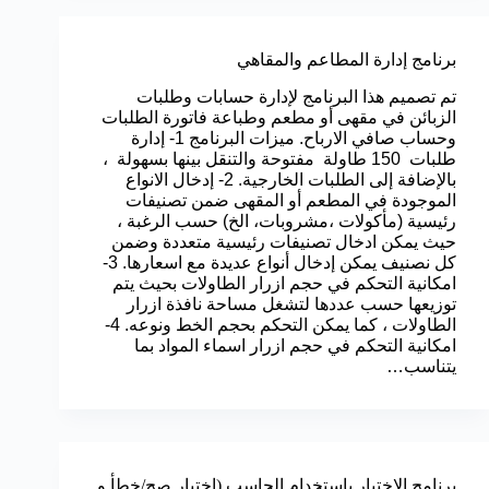
برنامج إدارة المطاعم والمقاهي
تم تصميم هذا البرنامج لإدارة حسابات وطلبات
الزبائن في مقهى أو مطعم وطباعة فاتورة الطلبات
وحساب صافي الارباح. ميزات البرنامج 1- إدارة
طلبات 150 طاولة مفتوحة والتنقل بينها بسهولة ،
بالإضافة إلى الطلبات الخارجية. 2- إدخال الانواع
الموجودة في المطعم أو المقهى ضمن تصنيفات
رئيسية (مأكولات ،مشروبات، الخ) حسب الرغبة ،
حيث يمكن ادخال تصنيفات رئيسية متعددة وضمن
كل نصنيف يمكن إدخال أنواع عديدة مع اسعارها. 3-
امكانية التحكم في حجم ازرار الطاولات بحيث يتم
توزيعها حسب عددها لتشغل مساحة نافذة ازرار
الطاولات ، كما يمكن التحكم بحجم الخط ونوعه. 4-
امكانية التحكم في حجم ازرار اسماء المواد بما
يتناسب…
برنامج الاختبار باستخدام الحاسب (اختبار صح/خطأ و