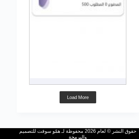
Load More
حقوق النشر © لعام 2026 محفوظة لـ همّو سوفت للتصميم
والبرمجة